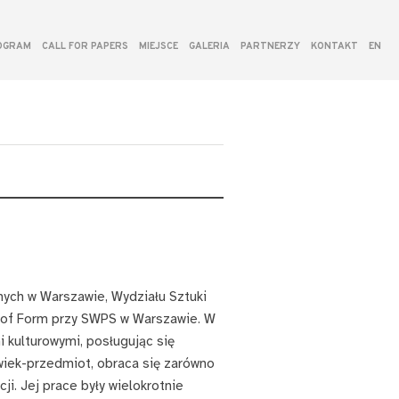
RII I KRYTYKI
OGRAM
CALL FOR PAPERS
MIEJSCE
GALERIA
PARTNERZY
KONTAKT
EN
ych w Warszawie, Wydziału Sztuki
l of Form przy SWPS w Warszawie. W
 kulturowymi, posługując się
owiek-przedmiot, obraca się zarówno
ji. Jej prace były wielokrotnie