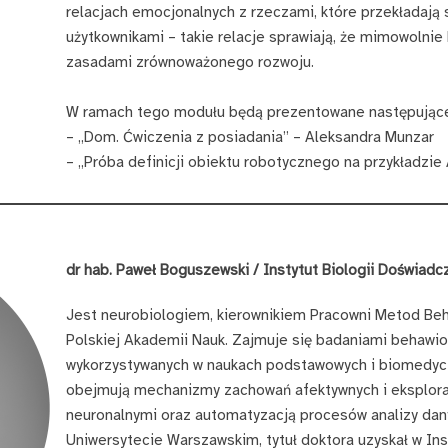
relacjach emocjonalnych z rzeczami, które przekładają s
użytkownikami – takie relacje sprawiają, że mimowoln
zasadami zrównoważonego rozwoju.
W ramach tego modułu będą prezentowane następujące
– „Dom. Ćwiczenia z posiadania” – Aleksandra Munzar
– „Próba definicji obiektu robotycznego na przykładzie
dr hab. Paweł Boguszewski / Instytut Biologii Doświadc
Jest neurobiologiem, kierownikiem Pracowni Metod Beh
Polskiej Akademii Nauk. Zajmuje się badaniami behawi
wykorzystywanych w naukach podstawowych i biomedyc
obejmują mechanizmy zachowań afektywnych i eksplorac
neuronalnymi oraz automatyzacją procesów analizy dany
Uniwersytecie Warszawskim, tytuł doktora uzyskał w In