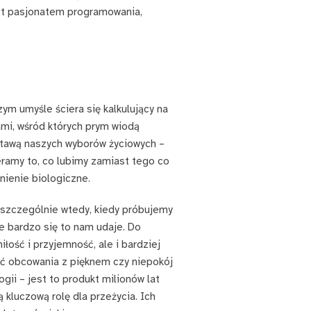
est pasjonatem programowania,
zym umyśle ściera się kalkulujący na
i, wśród których prym wiodą
stawą naszych wyborów życiowych –
eramy to, co lubimy zamiast tego co
dnienie biologiczne.
 szczególnie wtedy, kiedy próbujemy
e bardzo się to nam udaje. Do
łość i przyjemność, ale i bardziej
ść obcowania z pięknem czy niepokój
gii – jest to produkt milionów lat
ą kluczową rolę dla przeżycia. Ich