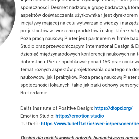
społeczności. Desmet nadzoruje grupę badawczą, któr
aspektów doświadczenia użytkownika i jest dyrektorem D
inicjatywy mającej na celu wytwarzanie wiedzy i narzędzi
projektantów w tworzeniu produktów i usług, które słu
Poza pracą naukową Pieter jest partnerem w firmie bad
Studio oraz przewodniczącym International Design & E
dziesięć międzynarodowych konferencji naukowych na t
dobrostanu. Pieter opublikował ponad 150 prac naukowyc
temat różnych aspektów projektowania opartego na doś
naukowców, jak i praktyków. Poza pracą naukową Pieter 
społeczności lokalnych, takie jak parki odnowy sensory
Rotterdamie.
Delft Institute of Positive Design:
https://diopd.org/
Emotion Studio:
https://emotion.studio
TU Delft:
https://www.tudelft.nl/io/over-io/personen/
Design dla podstawowych potrzeb: humanistyczna perspe