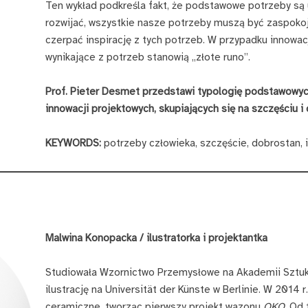
Ten wykład podkreśla fakt, że podstawowe potrzeby są u
rozwijać, wszystkie nasze potrzeby muszą być zaspoko
czerpać inspirację z tych potrzeb. W przypadku innowac
wynikające z potrzeb stanowią „złote runo”.
Prof. Pieter Desmet przedstawi typologię podstawowyc
innowacji projektowych, skupiających się na szczęściu i
KEYWORDS:
potrzeby człowieka, szczęście, dobrostan, 
Malwina Konopacka / ilustratorka i projektantka
Studiowała Wzornictwo Przemysłowe na Akademii Sztuk
ilustrację na Universität der Künste w Berlinie. W 2014 r
ceramiczne, tworząc pierwszy projekt wazonu
OKO
. Od 