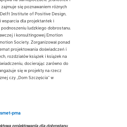
a zajmuje się poznawaniem różnych
elft Institute of Positive Design,
 wsparcia dla projektantek i
żą podnoszeniu ludzkiego dobrostanu.
awczej i konsultingowej Emotion
motion Society. Zorganizował ponad
emat projektowania doświadczeń i
h, rozdziałów książek i książek na
wiadczeniu, docierając zarówno do
angażuje się w projekty na rzecz
cznej czy „Dom Szczęścia” w
desmet-pma
ktywa projektowania dla dobrostanu