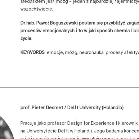
siedliskiem jest mózg – jeden z najbardziej tajemnicz
wszechświecie.
Dr hab. Paweł Boguszewski postara się przybliżyć zaga
procesów emocjonalnych i to w jaki sposób chemia i bi
życie.
KEYWORDS
: emocje, mózg, neuronauka, procesy afekty
prof. Pieter Desmet / Delft University (Holandia)
Pracuje jako profesor Design for Experience i kierown
na Uniwersytecie Delft w Holandii. Jego badania koncen
w jaki sposób projektowanie wywołuje emocje oraz jak