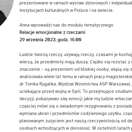
prezentowane w ramach wystaw zbiorowych i indywidual
instytucjach kulturalnych w Polsce i na świecie.
Anna wprowadzi nas do modułu tematycznego
Relacje emocjonalne z rzeczami
29 września 2023, godz. 16.00
Ludzie tworzą rzeczy, używają rzeczy, czasami je kocha
wierzą, że przedmioty mają duszę. Ciężko się rozstać z
znaczenie – są prezentem od bliskiej osoby, wiążą się
analizowała wiele lat temu w ramach pracy magisterski
dr Tomka Rygalika, Wydział Wzornictwa ASP Warszawa) j
uciekające przed wojną w Syrii. To przejmujące studium
decyzji, pokazywało siłę emocji jakie my ludzie wtłacz
częściej mówi się o świadomym rezygnowaniu z posiada
wymiana ubrań i przedmiotów codziennego użytku, częs
planowanym zużyciem jest naszą rzeczywistością od dek
osobach wchodzących w dorosłość. W ostatnich latach 