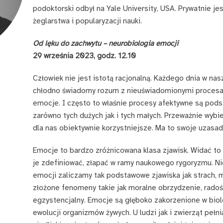
podoktorski odbył na Yale University, USA. Prywatnie j
żeglarstwa i popularyzacji nauki.
Od lęku do zachwytu – neurobiologia emocji
29 września 2023, godz. 12.10
Człowiek nie jest istotą racjonalną. Każdego dnia w nas
chłodno świadomy rozum z nieuświadomionymi procesam
emocje. I często to właśnie procesy afektywne są pod
zarówno tych dużych jak i tych małych. Przeważnie wybi
dla nas obiektywnie korzystniejsze. Ma to swoje uzasa
Emocje to bardzo zróżnicowana klasa zjawisk. Widać to
je zdefiniować, złapać w ramy naukowego rygoryzmu. Ni
emocji zaliczamy tak podstawowe zjawiska jak strach, mi
złożone fenomeny takie jak moralne obrzydzenie, rado
egzystencjalny. Emocje są głęboko zakorzenione w biolo
ewolucji organizmów żywych. U ludzi jak i zwierząt pełni