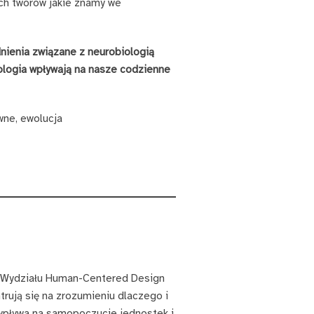
ych tworów jakie znamy we
dnienia związane z neurobiologią
ologia wpływają na nasze codzienne
wne, ewolucja
ik Wydziału Human-Centered Design
trują się na zrozumieniu dlaczego i
 wpływa na samopoczucie jednostek i