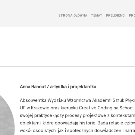
I FAIR DESIGN - MIĘDZYNARODOWYCH KONFERENCJACH TEO
STRONA GŁÓWNA
TEMAT
PRELEGENCI
PR
Anna Banout
/
artystka i projektantka
Absolwentka Wydziału Wzornictwa Akademii Sztuk Piękn
UP w Krakowie oraz kierunku Creative Coding na Schoo
swojej praktyce łączy procesy projektowe z kontekstami
obiektami, które opowiadają historie. Bada relacje czł
wokół osobistych, jak i społecznych doświadczeń i narrac