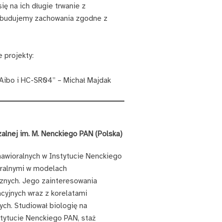
ię na ich długie trwanie z
ie budujemy zachowania zgodne z
 projekty:
 Aibo i HC-SR04” – Michał Majdak
zalnej im. M. Nenckiego PAN (Polska)
awioralnych w Instytucie Nenckiego
oralnymi w modelach
znych. Jego zainteresowania
yjnych wraz z korelatami
ch. Studiował biologię na
stytucie Nenckiego PAN, staż